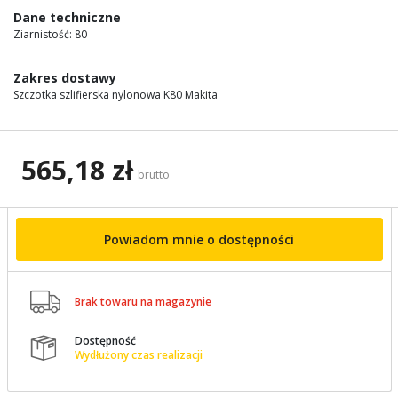
images
Dane techniczne
gallery
Ziarnistość: 80
Zakres dostawy
Szczotka szlifierska nylonowa K80 Makita
565,18 zł
brutto
Powiadom mnie o dostępności

Brak towaru na magazynie
Dostępność

Wydłużony czas realizacji