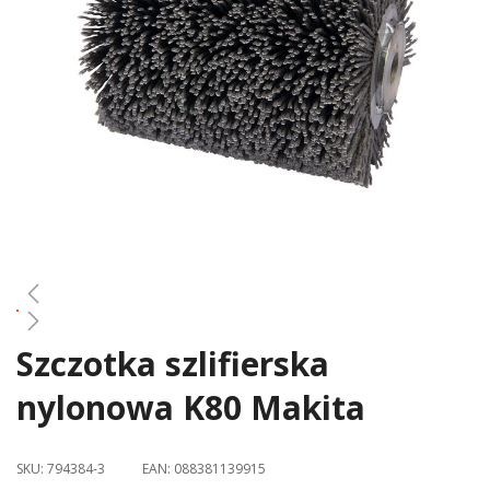
gallery
Szczotka szlifierska
Skip
to
nylonowa K80 Makita
the
beginning
of
SKU:
794384-3
EAN:
088381139915
the