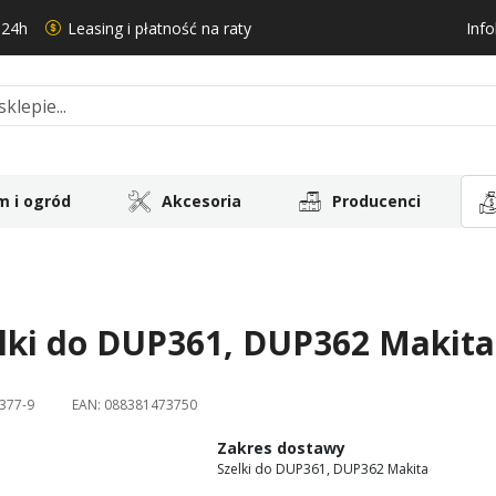
 24h
Leasing i płatność na raty
Info
 i ogród
Akcesoria
Producenci
lki do DUP361, DUP362 Makita
377-9
EAN:
088381473750
Zakres dostawy
Szelki do DUP361, DUP362 Makita