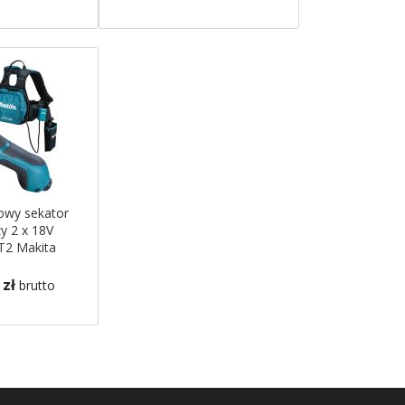
owy sekator
y 2 x 18V
2 Makita
 zł
brutto