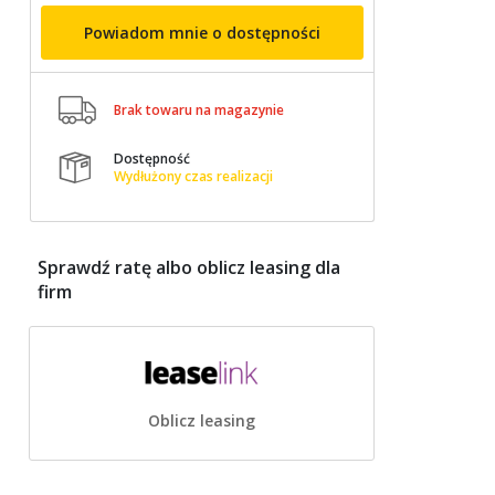
Powiadom mnie o dostępności

Brak towaru na magazynie
Dostępność

Wydłużony czas realizacji
Sprawdź ratę albo oblicz leasing dla
firm
Oblicz leasing