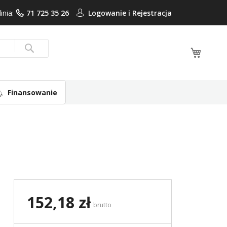
linia:
71 725 35 26
Logowanie i
Rejestracja
Mój ko
Search
Finansowanie
152,18 zł
brutto