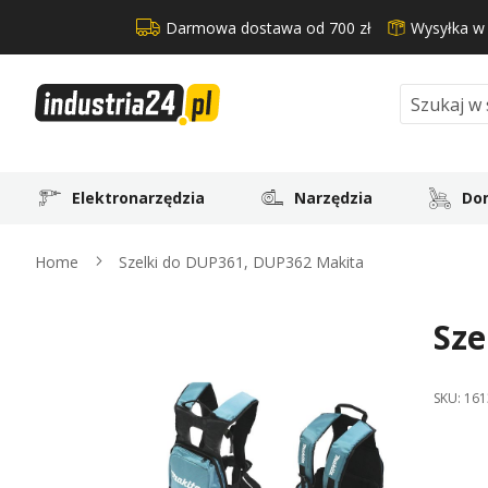
Darmowa dostawa od 700 zł
Wysyłka w
Search
Elektronarzędzia
Narzędzia
Dom
Home
Szelki do DUP361, DUP362 Makita
Sze
Skip
to
the
SKU:
161
end
of
the
images