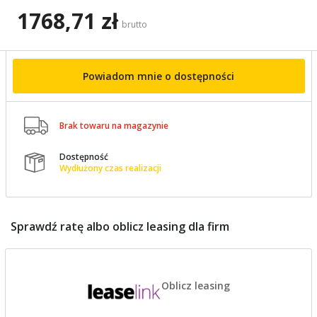
1768,71 zł
brutto
Powiadom mnie o dostępności

Brak towaru na magazynie
Dostępność

Wydłużony czas realizacji
Sprawdź ratę albo oblicz leasing dla firm
Oblicz leasing