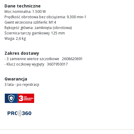
images
Dane techniczne
gallery
Moc nominalna: 1.500 W
Prędkość obrotowa bez obciążenia: 9.300 min-1
Gwint wrzeciona szlifierki: M14
Rękojeść główna: zamknięta (obrotowa)
Ściernica tarczy garnkowej: 125 mm
Waga: 2,6 kg
Zakres dostawy
- 3 zamienne wieńce szczotkowe 2608620691
- Klucz oczkowy wygięty 3607950017
Gwarancja
3 lata - po rejestracji