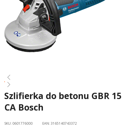
gallery
Szlifierka do betonu GBR 15
Skip
to
CA Bosch
the
beginning
of
SKU:
0601776000
EAN:
3165140743372
the