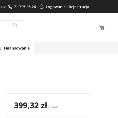
linia:
71 725 35 26
Logowanie i
Rejestracja
Mój ko
Search
Finansowanie
399,32 zł
brutto