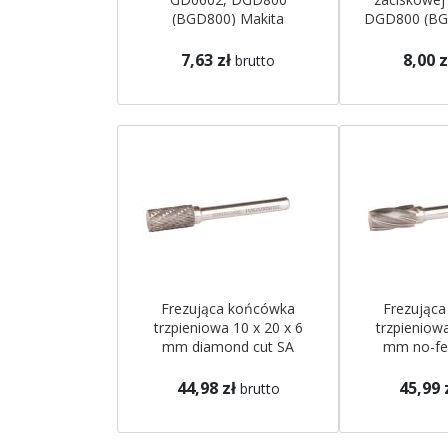
(BGD800) Makita
DGD800 (BG
7,63 zł
8,00 z
brutto
Frezująca końcówka
Frezując
trzpieniowa 10 x 20 x 6
trzpieniowa
mm diamond cut SA
mm no-fer
Makita
Ma
44,98 zł
45,99 
brutto