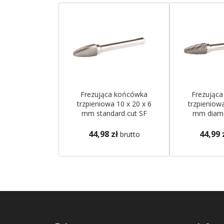
Frezująca końcówka
Frezując
trzpieniowa 10 x 20 x 6
trzpieniowa
mm standard cut SF
mm diamo
Makita
Ma
44,98 zł
44,99 
brutto