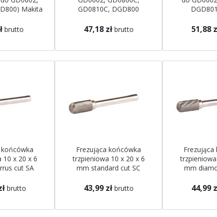
D800) Makita
GD0810C, DGD800
DGD801
Makita
ł
47,18 zł
51,88 z
brutto
brutto
a końcówka
Frezująca końcówka
Frezująca
 10 x 20 x 6
trzpieniowa 10 x 20 x 6
trzpieniowa
rus cut SA
mm standard cut SC
mm diamo
kita
Makita
Mak
zł
43,99 zł
44,99 z
brutto
brutto