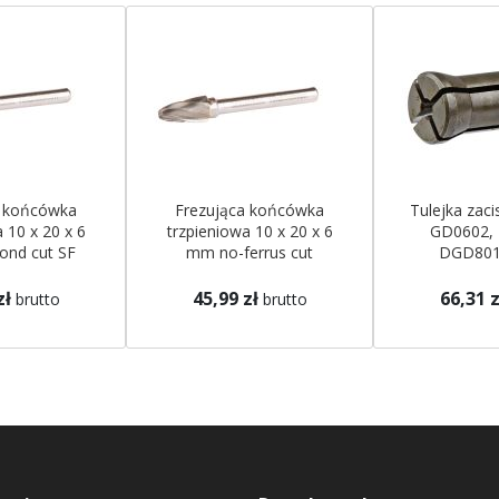
a końcówka
Frezująca końcówka
Tulejka za
 10 x 20 x 6
trzpieniowa 10 x 20 x 6
GD0602,
nd cut SF
mm no-ferrus cut
DGD801
kita
SFMakita
zł
45,99 zł
66,31 z
brutto
brutto