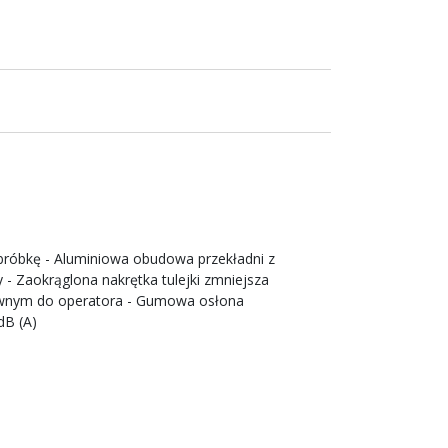
obróbkę - Aluminiowa obudowa przekładni z
 Zaokrąglona nakrętka tulejki zmniejsza
ciwnym do operatora - Gumowa osłona
dB (A)