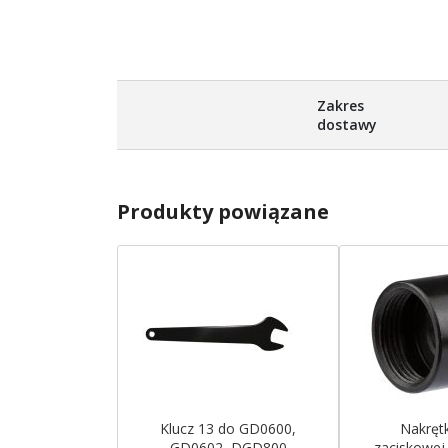
Zakres
dostawy
Produkty powiązane
Klucz 13 do GD0600,
Nakrętk
GD0602, DGD800
zaciskowej