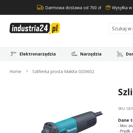
Darmowa dostawa od 700 zł
Wysyłka w
Search
Elektronarzędzia
Narzędzia
Dom
Home
Szlifierka prosta Makita GD0602
Szl
Skip
to
the
SKU:
GD
end
of
Dane t
the
- Moc z
images
- Prędk.