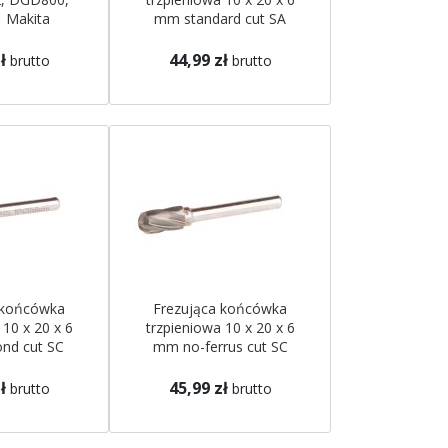
 Makita
mm standard cut SA
Makita
ł
44,99 zł
brutto
brutto
 końcówka
Frezująca końcówka
 10 x 20 x 6
trzpieniowa 10 x 20 x 6
nd cut SC
mm no-ferrus cut SC
ita
Makita
ł
45,99 zł
brutto
brutto