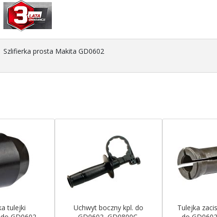
Szlifierka prosta Makita GD0602
a tulejki
Uchwyt boczny kpl. do
Tulejka zac
 do GD0602,
GD0602, GD0800C,
do GD0602