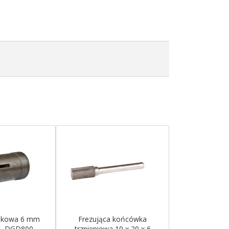
iskowa 6 mm
Frezująca końcówka
, DGD800,
trzpieniowa 10 x 20 x 6