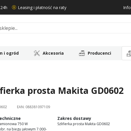
 24h
Leasing i płatność na raty
Info
 i ogród
Akcesoria
Producenci
ifierka prosta Makita GD0602
0602
EAN:
088381097109
echniczne
Zakres dostawy
namionowa 750 W
Szlifierka prosta Makita GD0602
 obr. na biegu jałowym 7.000-