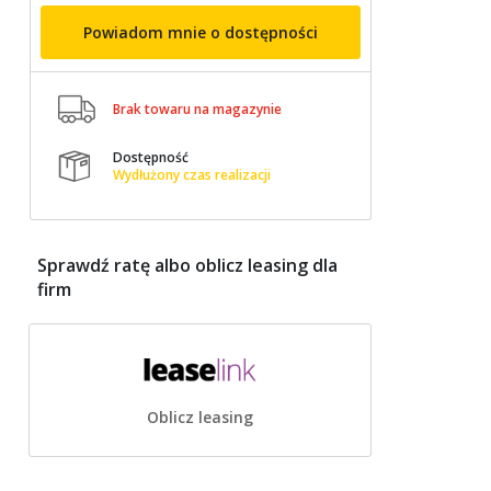
Powiadom mnie o dostępności

Brak towaru na magazynie
Dostępność

Wydłużony czas realizacji
Sprawdź ratę albo oblicz leasing dla
firm
Oblicz leasing