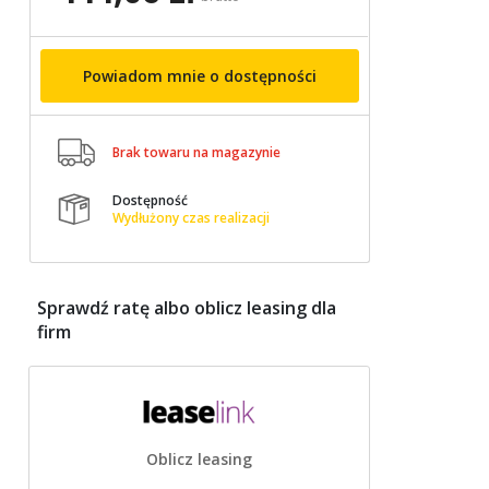
Powiadom mnie o dostępności

Brak towaru na magazynie
Dostępność

Wydłużony czas realizacji
Sprawdź ratę albo oblicz leasing dla
firm
Oblicz leasing