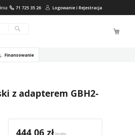
linia:
71 725 35 26
Logowanie i
Rejestracja
Mój ko
Search
Finansowanie
ski z adapterem GBH2-
444,06 zł
brutto