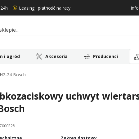
 24h
Leasing i płatność na raty
Info
 i ogród
Akcesoria
Producenci
BH2-24 Bosch
bkozaciskowy uchwyt wiertar
Bosch
7000328
echniczne
Zakres dostawy