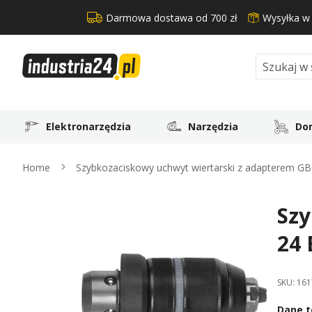
Darmowa dostawa od 700 zł
Wysyłka w
Search
Elektronarzędzia
Narzędzia
Dom
Home
Szybkozaciskowy uchwyt wiertarski z adapterem G
Szy
Skip
to
24 
the
end
of
SKU:
161
the
images
Dane t