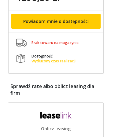
Powiadom mnie o dostępności

Brak towaru na magazynie
Dostępność

Wydłużony czas realizacji
Sprawdź ratę albo oblicz leasing dla
firm
Oblicz leasing