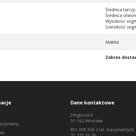
Średnica tarcz
Średnica otwor
Wysokość seg
Szerokość seg
Makita
Zakres dosta
macje
Dane kontaktowe
Długosza 6
51-162 Wrocław
tacjonarny
801 009 556
z tel. stacjonarnych
in
71 725 35 26