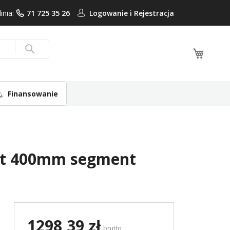
linia:
71 725 35 26
Logowanie i
Rejestracja
Mój ko
Search
Finansowanie
lt 400mm segment
1298,39 zł
brutto