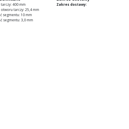
 tarczy: 400 mm
Zakres dostawy:
 otworu tarczy: 25,4 mm
ć segmentu: 10 mm
ść segmentu: 3,0 mm