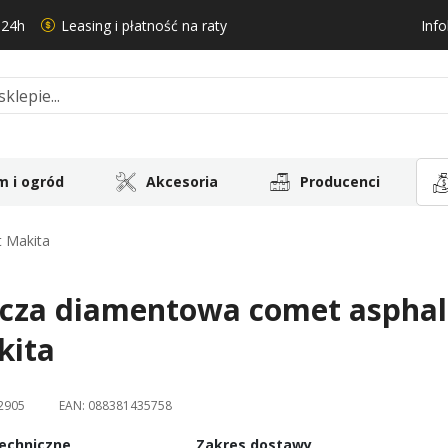
 24h
Leasing i płatność na raty
Info
 i ogród
Akcesoria
Producenci
 Makita
rcza diamentowa comet aspha
kita
2905
EAN:
088381435758
echniczne
Zakres dostawy