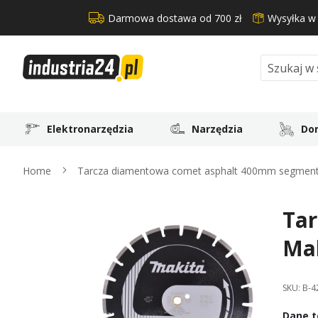
Darmowa dostawa od 700 zł
Wysyłka w
Search
Elektronarzędzia
Narzędzia
Dom
Home
Tarcza diamentowa comet asphalt 400mm segment
Ta
Skip
to
Ma
the
end
of
SKU:
B-4
the
images
Dane t