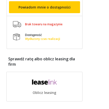
Powiadom mnie o dostępności

Brak towaru na magazynie
Dostępność

Wydłużony czas realizacji
Sprawdź ratę albo oblicz leasing dla
firm
Oblicz leasing