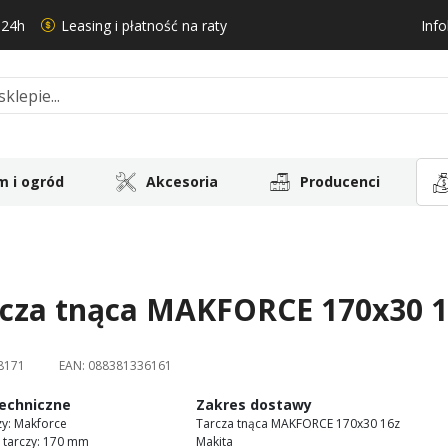
 24h
Leasing i płatność na raty
Info
 i ogród
Akcesoria
Producenci
cza tnąca MAKFORCE 170x30 1
8171
EAN:
088381336161
echniczne
Zakres dostawy
zy: Makforce
Tarcza tnąca MAKFORCE 170x30 16z
 tarczy: 170 mm
Makita