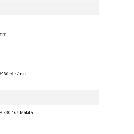
0 mm
8980 obr./min
0x30 16z Makita