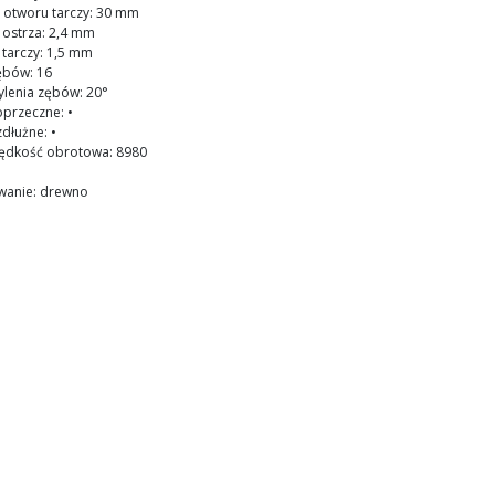
 otworu tarczy: 30 mm
ostrza: 2,4 mm
tarczy: 1,5 mm
ębów: 16
ylenia zębów: 20°
oprzeczne: •
zdłużne: •
rędkość obrotowa: 8980
wanie: drewno