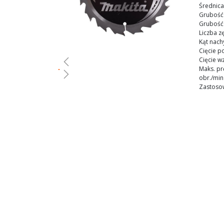
gallery
Średnica
Grubość 
Grubość 
Liczba z
Kąt nach
Cięcie p
Cięcie w
Maks. p
obr./min
Zastoso
Skip
to
the
beginning
of
the
images
gallery