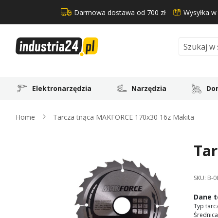
Darmowa dostawa od 700 zł
Wysyłka w
Search
Elektronarzędzia
Narzędzia
Dom
Home
Tarcza tnąca MAKFORCE 170x30 16z Makita
Tar
Skip
to
the
SKU:
B-0
end
of
Dane t
the
Typ tarc
images
Średnica