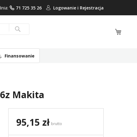
linia:
71 725 35 26
Logowanie i
Rejestracja
Mój ko
Search
Finansowanie
6z Makita
95,15 zł
brutto