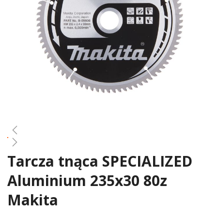
gallery
Tarcza tnąca SPECIALIZED
Skip
to
Aluminium 235x30 80z
the
beginning
Makita
of
the