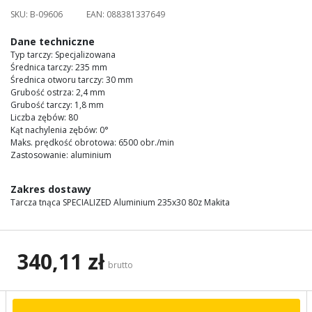
images
SKU:
B-09606
EAN:
088381337649
gallery
Dane techniczne
Typ tarczy: Specjalizowana
Średnica tarczy: 235 mm
Średnica otworu tarczy: 30 mm
Grubość ostrza: 2,4 mm
Grubość tarczy: 1,8 mm
Liczba zębów: 80
Kąt nachylenia zębów: 0°
Maks. prędkość obrotowa: 6500 obr./min
Zastosowanie: aluminium
Zakres dostawy
Tarcza tnąca SPECIALIZED Aluminium 235x30 80z Makita
340,11 zł
brutto