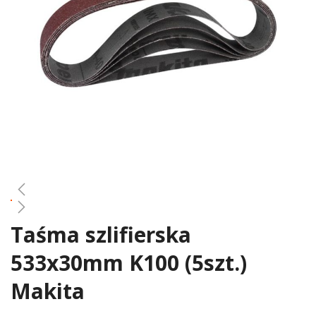
gallery
Taśma szlifierska
Skip
to
533x30mm K100 (5szt.)
the
beginning
Makita
of
the