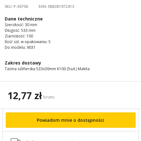
images
SKU:
P-36706
EAN:
088381972413
gallery
Dane techniczne
Szerokość: 30 mm
Długość: 533 mm
Ziarnistość: 100
Ilość szt. w opakowaniu: 5
Do modelu: 9031
Zakres dostawy
Taśma szlifierska 533x30mm K100 (5szt.) Makita
12,77 zł
brutto
Powiadom mnie o dostępności