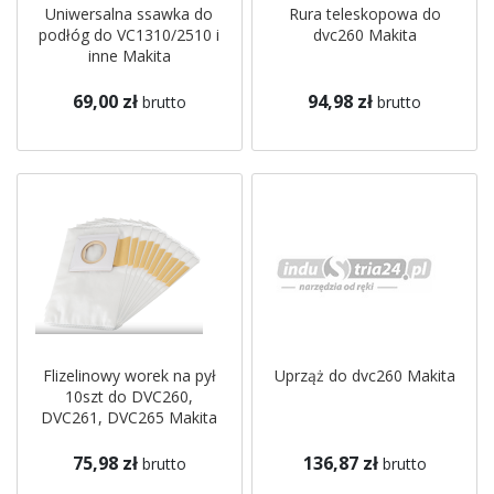
Uniwersalna ssawka do
Rura teleskopowa do
podłóg do VC1310/2510 i
dvc260 Makita
inne Makita
69,00 zł
94,98 zł
brutto
brutto
Flizelinowy worek na pył
Uprząż do dvc260 Makita
10szt do DVC260,
DVC261, DVC265 Makita
75,98 zł
136,87 zł
brutto
brutto