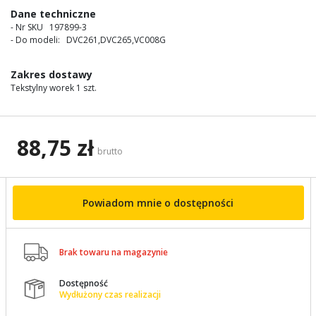
images
Dane techniczne
gallery
- Nr SKU 197899-3
- Do modeli: DVC261,DVC265,VC008G
Zakres dostawy
Tekstylny worek 1 szt.
88,75 zł
brutto
Powiadom mnie o dostępności

Brak towaru na magazynie
Dostępność

Wydłużony czas realizacji