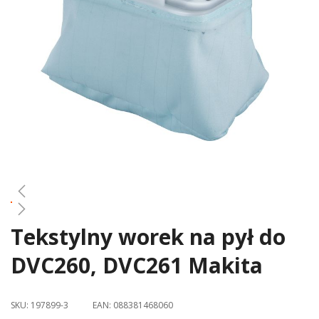
gallery
Tekstylny worek na pył do
Skip
to
DVC260, DVC261 Makita
the
beginning
of
SKU:
197899-3
EAN:
088381468060
the