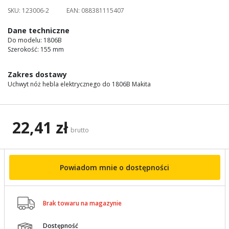
images
SKU:
123006-2
EAN:
088381115407
gallery
Dane techniczne
Do modelu: 1806B
Szerokość: 155 mm
Zakres dostawy
Uchwyt nóż hebla elektrycznego do 1806B Makita
22,41 zł
brutto
Powiadom mnie o dostępności

Brak towaru na magazynie
Dostępność