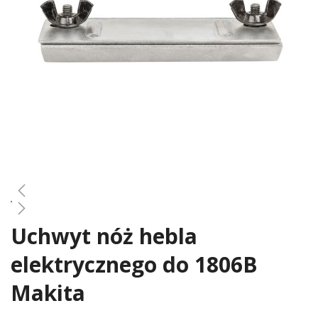
gallery
Uchwyt nóż hebla
Skip
to
elektrycznego do 1806B
the
beginning
Makita
of
the