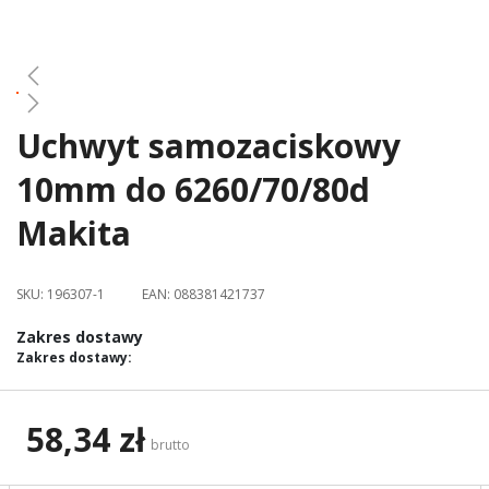
gallery
Uchwyt samozaciskowy
Skip
to
10mm do 6260/70/80d
the
beginning
Makita
of
the
images
SKU:
196307-1
EAN:
088381421737
gallery
Zakres dostawy
Zakres dostawy:
58,34 zł
brutto