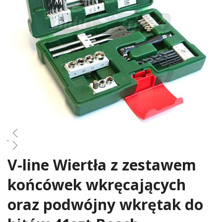
gallery
V-line Wiertła z zestawem
Skip
to
końcówek wkręcających
the
beginning
oraz podwójny wkrętak do
of
the