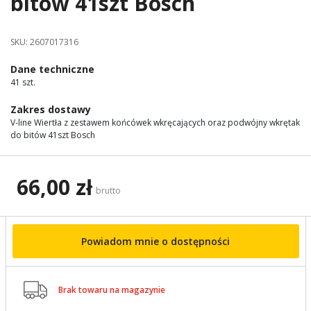
bitów 41szt Bosch
images
gallery
SKU:
2607017316
Dane techniczne
41 szt.
Zakres dostawy
V-line Wiertła z zestawem końcówek wkręcających oraz podwójny wkrętak
do bitów 41szt Bosch
66,00 zł
brutto
Powiadom mnie o dostępności

Brak towaru na magazynie