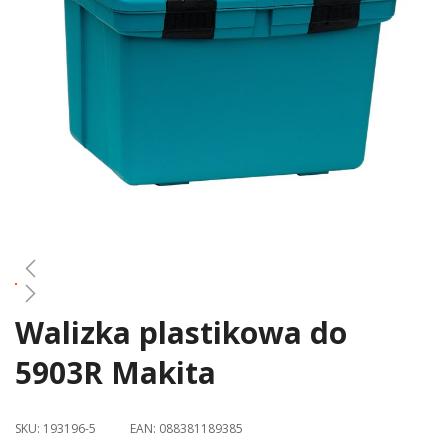
gallery
Walizka plastikowa do
Skip
to
5903R Makita
the
beginning
of
SKU:
193196-5
EAN:
088381189385
the