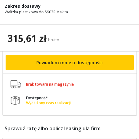
images
Zakres dostawy
gallery
Walizka plastikowa do 5903R Makita
315,61 zł
brutto
Powiadom mnie o dostępności

Brak towaru na magazynie
Dostępność

Wydłużony czas realizacji
Sprawdź ratę albo oblicz leasing dla firm