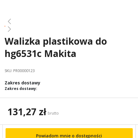
gallery
Walizka plastikowa do
Skip
to
hg6531c Makita
the
beginning
of
SKU:
PR00000123
the
images
Zakres dostawy
gallery
Zakres dostawy:
131,27 zł
brutto
Powiadom mnie o dostępności