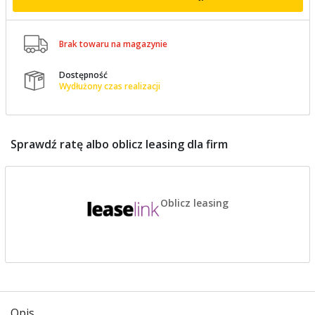

Brak towaru na magazynie
Dostępność

Wydłużony czas realizacji
Sprawdź ratę albo oblicz leasing dla firm
Oblicz leasing
Opis