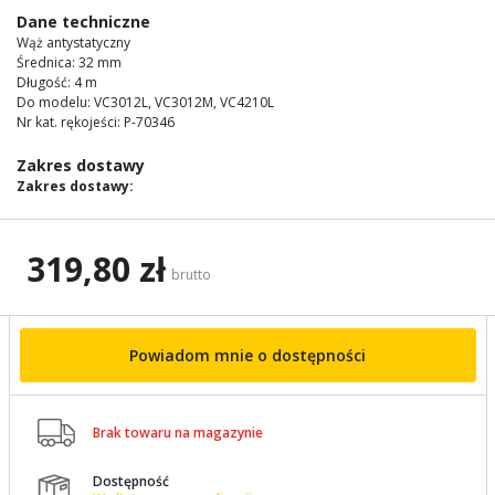
images
Dane techniczne
gallery
Wąż antystatyczny
Średnica: 32 mm
Długość: 4 m
Do modelu: VC3012L, VC3012M, VC4210L
Nr kat. rękojeści: P-70346
Zakres dostawy
Zakres dostawy:
319,80 zł
brutto
Powiadom mnie o dostępności

Brak towaru na magazynie
Dostępność
