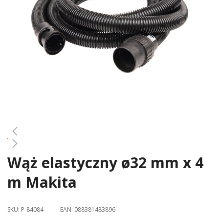
gallery
Wąż elastyczny ø32 mm x 4
Skip
to
m Makita
the
beginning
of
SKU:
P-84084
EAN:
088381483896
the