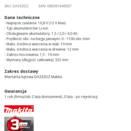
images
SKU:
DA332DZ
EAN:
088381849937
gallery
Dane techniczne
- Napięcie zasilania: 10,8 V (12 V Max)
- Typ akumulatorów: Li-ion
- Obsługiwane akumulatory: 1,5 / 2,0 / 4,0 Ah
- Prędkość obr. na biegu jałowym: 0 - 1100 obr./min
- Maks. średnica wiercenia w stali: 10 mm
- Maks. średnica wiercenia w drewnie: 12 mm
- Zakres mocowania: 1,5 - 10 mm
- Wymiary (długość całkowita): 332 mm
Zakres dostawy
Wiertarka kątowa DA332DZ Makita
Gwarancja
1 rok (firma) lub 2 lata (konsument) ,3 lata - po rejestracji