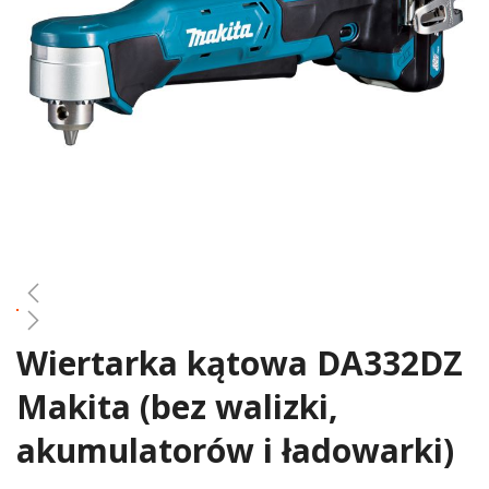
gallery
Wiertarka kątowa DA332DZ
Skip
to
Makita (bez walizki,
the
beginning
akumulatorów i ładowarki)
of
the