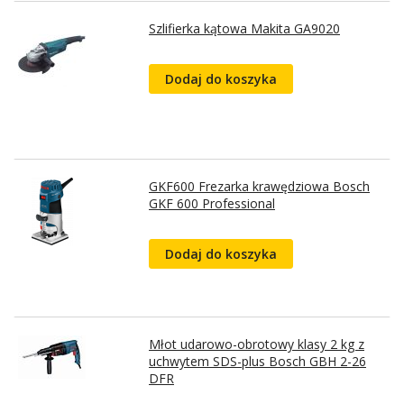
Szlifierka kątowa Makita GA9020
Dodaj do koszyka
GKF600 Frezarka krawędziowa Bosch
GKF 600 Professional
Dodaj do koszyka
Młot udarowo-obrotowy klasy 2 kg z
uchwytem SDS-plus Bosch GBH 2-26
DFR