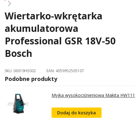
Wiertarko-wkrętarka
Skip
to
akumulatorowa
the
beginning
Professional GSR 18V-50
of
the
Bosch
images
gallery
SKU:
06019H5002
EAN:
4059952505107
Podobne produkty
Myjka wysokociśnieniowa Makita HW111
Dodaj do koszyka