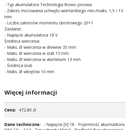
- Typ akumulatora Technologia litowo-jonowa
- Zakres mocowania uchwytu wiertarskiego min./maks. 1,5 / 13
mm
- Liczba zakresów momentu obrotowego 20+1
Zasilanie:
- Napięcie akumulatora 18 V
Średnica wiercenia:
- Maks. Ø wiercenia w drewnie 35 mm
- Maks. Ø wiercenia w stali 13 mm
- Maks. Ø wiercenia w aluminium 13 mm
- Średnica śrub
- Maks. Ø wkrętów 10 mm
Więcej informacji
Więcej
472,80 zł
informacji
- Napięcie [V] 18 - Pojemność akumulatora
[Ah] 2.0 – 12.0 - Typ uchwytu Metal - Prędkość (bez obciążenia)