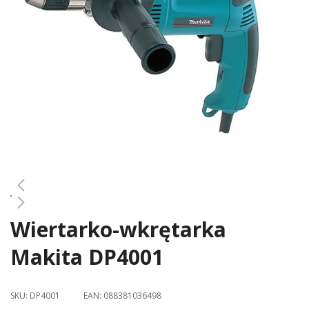
gallery
Wiertarko-wkrętarka
Skip
to
Makita DP4001
the
beginning
of
SKU:
DP4001
EAN:
088381036498
the