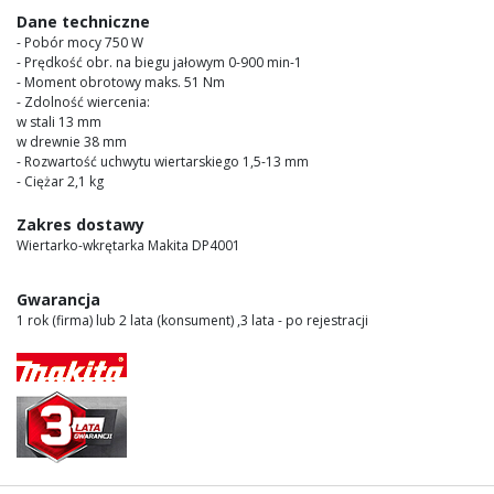
images
Dane techniczne
gallery
- Pobór mocy 750 W
- Prędkość obr. na biegu jałowym 0-900 min-1
- Moment obrotowy maks. 51 Nm
- Zdolność wiercenia:
w stali 13 mm
w drewnie 38 mm
- Rozwartość uchwytu wiertarskiego 1,5-13 mm
- Ciężar 2,1 kg
Zakres dostawy
Wiertarko-wkrętarka Makita DP4001
Gwarancja
1 rok (firma) lub 2 lata (konsument) ,3 lata - po rejestracji