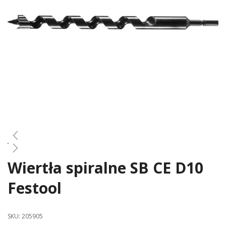
gallery
Wiertła spiralne SB CE D10
Skip
to
Festool
the
beginning
of
SKU:
205905
the