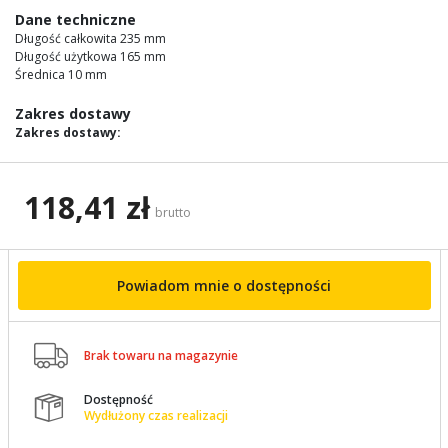
images
Dane techniczne
gallery
Długość całkowita 235 mm
Długość użytkowa 165 mm
Średnica 10 mm
Zakres dostawy
Zakres dostawy:
118,41 zł
brutto
Powiadom mnie o dostępności

Brak towaru na magazynie
Dostępność

Wydłużony czas realizacji