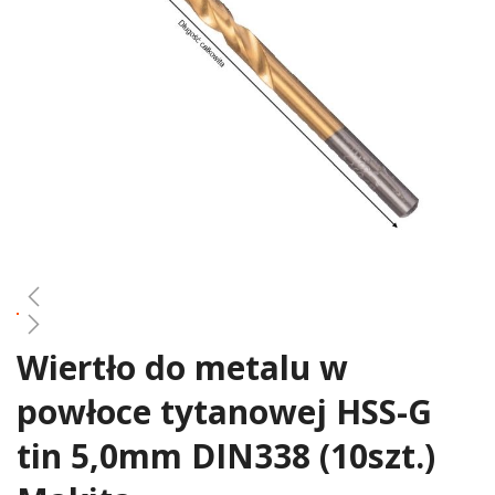
gallery
Wiertło do metalu w
Skip
to
powłoce tytanowej HSS-G
the
beginning
tin 5,0mm DIN338 (10szt.)
of
the