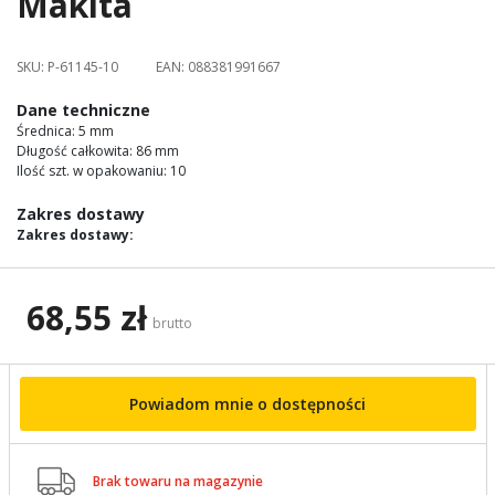
Makita
images
gallery
SKU:
P-61145-10
EAN:
088381991667
Dane techniczne
Średnica: 5 mm
Długość całkowita: 86 mm
Ilość szt. w opakowaniu: 10
Zakres dostawy
Zakres dostawy:
68,55 zł
brutto
Powiadom mnie o dostępności

Brak towaru na magazynie