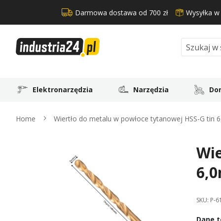
Darmowa dostawa od 700 zł
Wysyłka w
Search
Elektronarzędzia
Narzędzia
Dom
Home
Wiertło do metalu w powłoce tytanowej HSS-G tin 
Wie
Skip
to
6,0
the
end
of
SKU:
P-6
the
images
Dane t