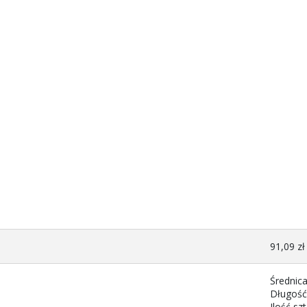
91,09 zł
Średnic
Długość
Ilość sz