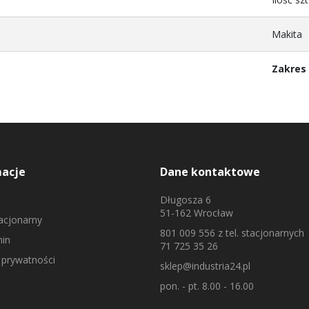
Makita
Zakres
macje
Dane kontaktowe
Długosza 6
51-162 Wrocław
tacjonarny
801 009 556
z tel. stacjonarnych
in
71 725 35 26
 prywatności
sklep@industria24.pl
pon. - pt. 8.00 - 16.00