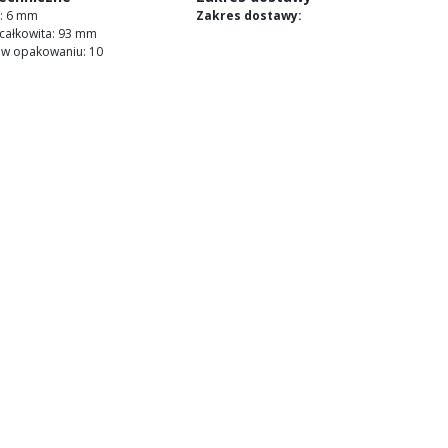
a: 6 mm
Zakres dostawy:
całkowita: 93 mm
t. w opakowaniu: 10