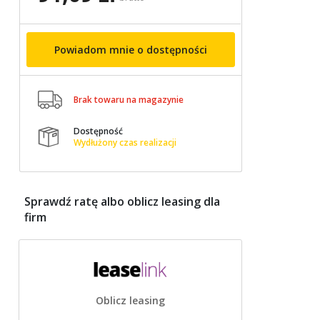
Powiadom mnie o dostępności

Brak towaru na magazynie
Dostępność

Wydłużony czas realizacji
Sprawdź ratę albo oblicz leasing dla
firm
Oblicz leasing