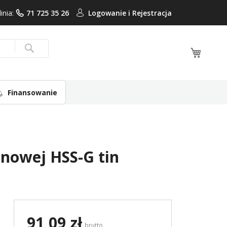
linia:
71 725 35 26
Logowanie i
Rejestracja
Mój ko
Search
Finansowanie
anowej HSS-G tin
91,09 zł
brutto