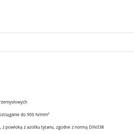
przemysłowych
rozciąganie do 900 N/mm²
ci, z powłoką z azotku tytanu, zgodne z normą DIN338