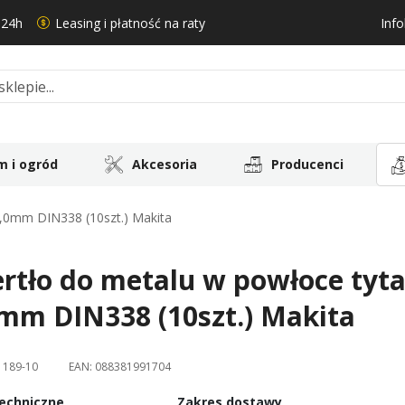
 24h
Leasing i płatność na raty
Info
 i ogród
Akcesoria
Producenci
6,0mm DIN338 (10szt.) Makita
rtło do metalu w powłoce tyt
mm DIN338 (10szt.) Makita
1189-10
EAN:
088381991704
echniczne
Zakres dostawy