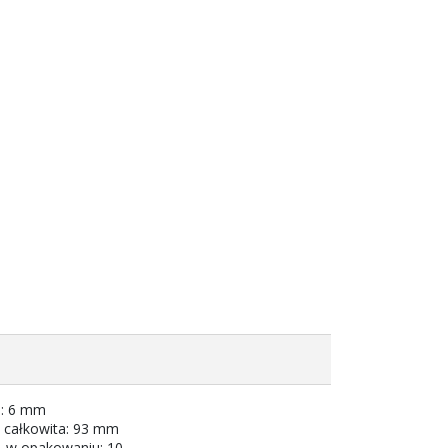
a: 6 mm
 całkowita: 93 mm
t. w opakowaniu: 10