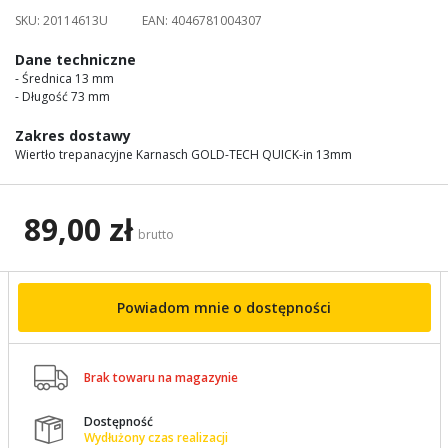
images
SKU:
20114613U
EAN:
4046781004307
gallery
Dane techniczne
- Średnica 13 mm
- Długość 73 mm
Zakres dostawy
Wiertło trepanacyjne Karnasch GOLD-TECH QUICK-in 13mm
89,00 zł
brutto
Powiadom mnie o dostępności

Brak towaru na magazynie
Dostępność

Wydłużony czas realizacji