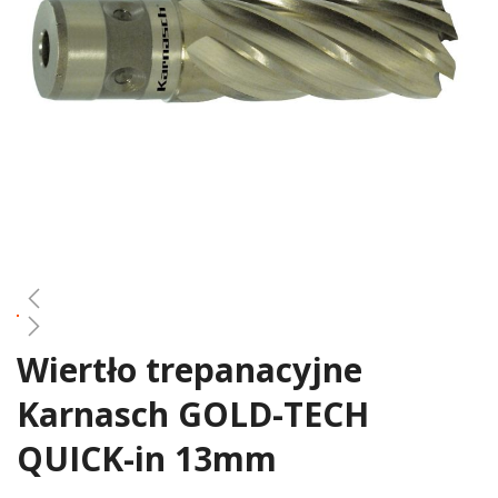
gallery
Wiertło trepanacyjne
Skip
to
Karnasch GOLD-TECH
the
beginning
QUICK-in 13mm
of
the