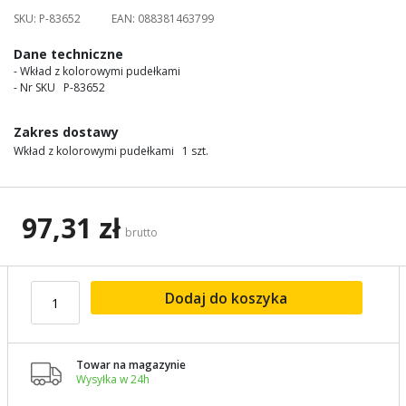
images
SKU:
P-83652
EAN:
088381463799
gallery
Dane techniczne
- Wkład z kolorowymi pudełkami
- Nr SKU P-83652
Zakres dostawy
Wkład z kolorowymi pudełkami 1 szt.
97,31 zł
brutto
Dodaj do koszyka
Towar na magazynie

Wysyłka w 24h