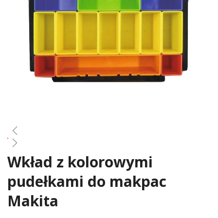
gallery
Wkład z kolorowymi
Skip
to
pudełkami do makpac
the
beginning
Makita
of
the