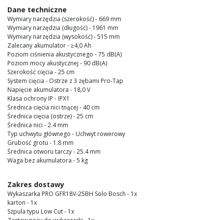
images
Dane techniczne
gallery
Wymiary narzędzia (szerokość) - 669 mm
Wymiary narzędzia (długość) - 1961 mm
Wymiary narzędzia (wysokość) - 515 mm
Zalecany akumulator - ≥4,0 Ah
Poziom ciśnienia akustycznego - 75 dB(A)
Poziom mocy akustycznej - 90 dB(A)
Szerokość cięcia - 25 cm
System cięcia - Ostrze z 3 zębami Pro-Tap
Napięcie akumulatora - 18,0 V
Klasa ochrony IP - IPX1
Średnica cięcia nici tnącej - 40 cm
Średnica cięcia (ostrze) - 25 cm
Średnica nici - 2.4 mm
Typ uchwytu głównego - Uchwyt rowerowy
Grubość grotu - 1.8 mm
Średnica otworu tarczy - 25.4 mm
Waga bez akumulatora - 5 kg
Zakres dostawy
Wykaszarka PRO GFR18V-25BH Solo Bosch - 1x
karton - 1x
Szpula typu Low Cut - 1x