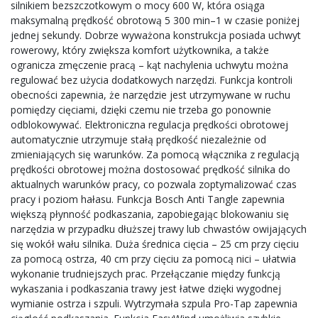
silnikiem bezszczotkowym o mocy 600 W, która osiąga
maksymalną prędkość obrotową 5 300 min–1 w czasie poniżej
jednej sekundy. Dobrze wyważona konstrukcja posiada uchwyt
rowerowy, który zwiększa komfort użytkownika, a także
ogranicza zmęczenie pracą – kąt nachylenia uchwytu można
regulować bez użycia dodatkowych narzędzi. Funkcja kontroli
obecności zapewnia, że narzędzie jest utrzymywane w ruchu
pomiędzy cięciami, dzięki czemu nie trzeba go ponownie
odblokowywać. Elektroniczna regulacja prędkości obrotowej
automatycznie utrzymuje stałą prędkość niezależnie od
zmieniających się warunków. Za pomocą włącznika z regulacją
prędkości obrotowej można dostosować prędkość silnika do
aktualnych warunków pracy, co pozwala zoptymalizować czas
pracy i poziom hałasu. Funkcja Bosch Anti Tangle zapewnia
większą płynność podkaszania, zapobiegając blokowaniu się
narzędzia w przypadku dłuższej trawy lub chwastów owijających
się wokół wału silnika. Duża średnica cięcia – 25 cm przy cięciu
za pomocą ostrza, 40 cm przy cięciu za pomocą nici – ułatwia
wykonanie trudniejszych prac. Przełączanie między funkcją
wykaszania i podkaszania trawy jest łatwe dzięki wygodnej
wymianie ostrza i szpuli. Wytrzymała szpula Pro-Tap zapewnia