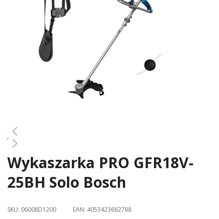
gallery
Wykaszarka PRO GFR18V-
Skip
to
25BH Solo Bosch
the
beginning
of
SKU:
06008D1200
EAN:
4053423662788
the