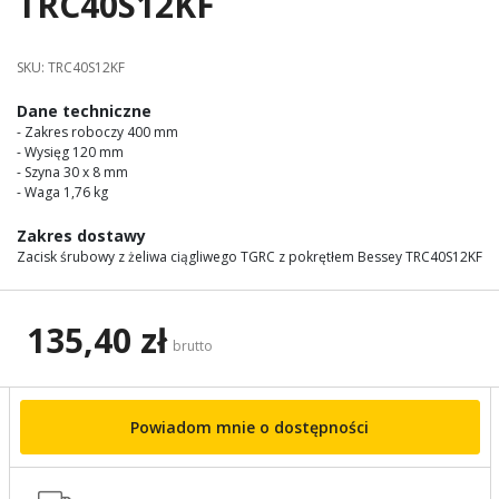
TRC40S12KF
images
gallery
SKU:
TRC40S12KF
Dane techniczne
- Zakres roboczy 400 mm
- Wysięg 120 mm
- Szyna 30 x 8 mm
- Waga 1,76 kg
Zakres dostawy
Zacisk śrubowy z żeliwa ciągliwego TGRC z pokrętłem Bessey TRC40S12KF
135,40 zł
brutto
Powiadom mnie o dostępności