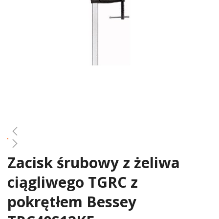
gallery
Zacisk śrubowy z żeliwa
Skip
to
ciągliwego TGRC z
the
beginning
pokrętłem Bessey
of
the