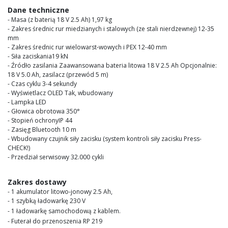
images
Dane techniczne
gallery
- Masa (z baterią 18 V 2.5 Ah) 1,97 kg
- Zakres średnic rur miedzianych i stalowych (ze stali nierdzewnej) 12-35
mm
- Zakres średnic rur wielowarst-wowych i PEX 12-40 mm
- Siła zaciskania19 kN
- Źródło zasilania Zaawansowana bateria litowa 18 V 2.5 Ah Opcjonalnie:
18 V 5.0 Ah, zasilacz (przewód 5 m)
- Czas cyklu 3-4 sekundy
- Wyświetlacz OLED Tak, wbudowany
- Lampka LED
- Głowica obrotowa 350°
- Stopień ochronyIP 44
- Zasięg Bluetooth 10 m
- Wbudowany czujnik siły zacisku (system kontroli siły zacisku Press-
CHECK!)
- Przedział serwisowy 32.000 cykli
Zakres dostawy
- 1 akumulator litowo-jonowy 2.5 Ah,
- 1 szybką ładowarkę 230 V
- 1 ładowarkę samochodową z kablem.
- Futerał do przenoszenia RP 219