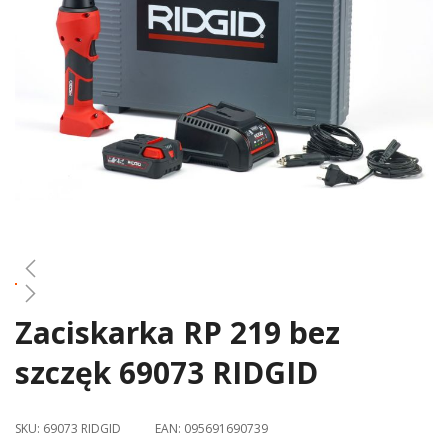
gallery
Zaciskarka RP 219 bez
Skip
to
szczęk 69073 RIDGID
the
beginning
of
SKU:
69073 RIDGID
EAN:
095691690739
the