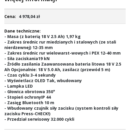
Więcej
4 978,04 zł
informacji
- Masa (z baterią 18 V 2.5 Ah) 1,97 kg
- Zakres średnic rur miedzianych i stalowych (ze stali
nierdzewnej) 12-35 mm
- Zakres średnic rur wielowarst-wowych i PEX 12-40 mm
- Siła zaciskania19 kN
- Źródło zasilania Zaawansowana bateria litowa 18 V 2.5
Ah Opcjonalnie: 18 V 5.0 Ah, zasilacz (przewód 5 m)
- Czas cyklu 3-4 sekundy
- Wyświetlacz OLED Tak, wbudowany
- Lampka LED
- Głowica obrotowa 350°
- Stopień ochronyIP 44
- Zasięg Bluetooth 10 m
- Wbudowany czujnik siły zacisku (system kontroli siły
zacisku Press-CHECK!)
- Przedział serwisowy 32.000 cykli