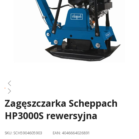
gallery
Zagęszczarka Scheppach
Skip
to
HP3000S rewersyjna
the
beginning
of
SKU:
SCH5904605903
EAN:
4046664026891
the