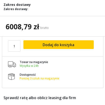
images
Zakres dostawy
gallery
Zakres dostawy:
6008,79 zł
brutto
Dodaj do koszyka
Towar na magazynie

Wysyłka w 24h
Dostępność

Poniżej 3 sztuk na magazynie
Sprawdź ratę albo oblicz leasing dla firm