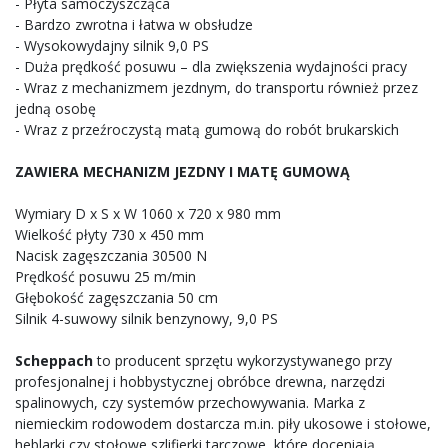
- Płyta samoczyszcząca
- Bardzo zwrotna i łatwa w obsłudze
- Wysokowydajny silnik 9,0 PS
- Duża prędkość posuwu – dla zwiększenia wydajności pracy
- Wraz z mechanizmem jezdnym, do transportu również przez
jedną osobę
- Wraz z przeźroczystą matą gumową do robót brukarskich
ZAWIERA MECHANIZM JEZDNY I MATĘ GUMOWĄ
Wymiary D x S x W 1060 x 720 x 980 mm
Wielkość płyty 730 x 450 mm
Nacisk zagęszczania 30500 N
Prędkość posuwu 25 m/min
Głębokość zagęszczania 50 cm
Silnik 4-suwowy silnik benzynowy, 9,0 PS
Scheppach
to producent sprzętu wykorzystywanego przy
profesjonalnej i hobbystycznej obróbce drewna, narzędzi
spalinowych, czy systemów przechowywania. Marka z
niemieckim rodowodem dostarcza m.in. piły ukosowe i stołowe,
heblarki czy stołowe szlifierki tarczowe, które doceniają