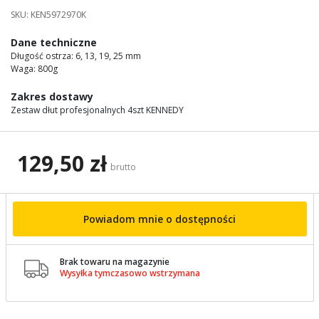
images
SKU:
KEN5972970K
gallery
Dane techniczne
Długość ostrza: 6, 13, 19, 25 mm
Waga: 800g
Zakres dostawy
Zestaw dłut profesjonalnych 4szt KENNEDY
129,50 zł
brutto
Powiadom mnie o dostępności
Brak towaru na magazynie

Wysyłka tymczasowo wstrzymana