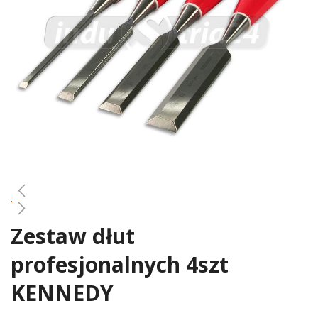
gallery
Zestaw dłut
Skip
to
profesjonalnych 4szt
the
beginning
KENNEDY
of
the