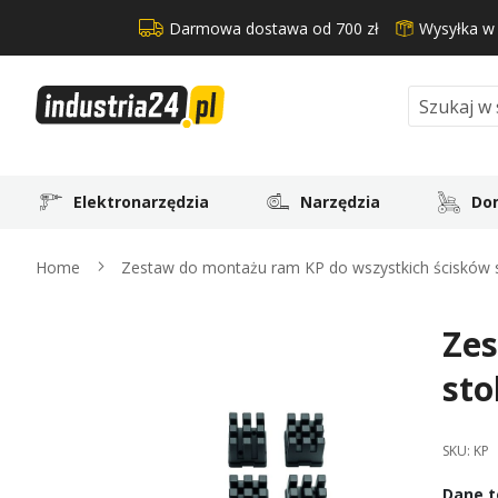
Darmowa dostawa od 700 zł
Wysyłka w
Search
Elektronarzędzia
Narzędzia
Dom
Home
Zestaw do montażu ram KP do wszystkich ścisków st
Zes
Skip
to
sto
the
end
of
SKU:
KP
the
images
Dane t