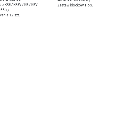
do KRE / KREV / KR / KRV
Zestaw klocków 1 op.
,55 kg
anie 12 szt.