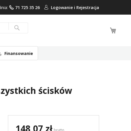
linia:
71 725 35 26
Logowanie i
Rejestracja
Mój ko
Search
Finansowanie
zystkich ścisków
148,07 zł
brutto