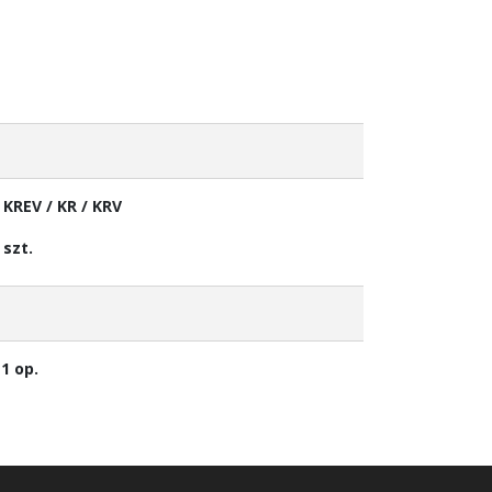
 KREV / KR / KRV
szt.
1 op.