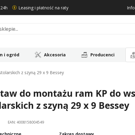
 24h
Leasing i płatność na raty
Info
 i ogród
Akcesoria
Producenci
olarskich z szyną 29 x 9 Bessey
taw do montażu ram KP do ws
larskich z szyną 29 x 9 Bessey
EAN:
4008158004549
echniczne
Zakres dostawy