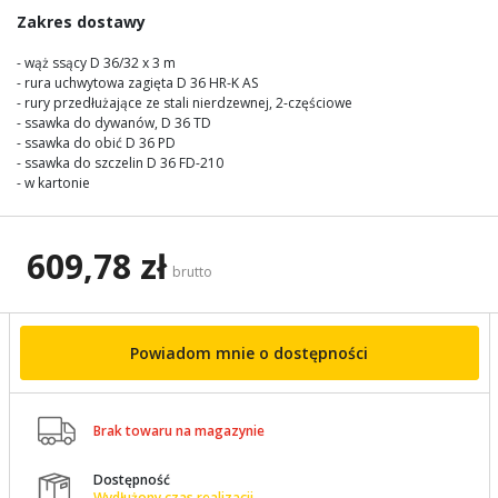
images
Zakres dostawy
gallery
- wąż ssący D 36/32 x 3 m
- rura uchwytowa zagięta D 36 HR-K AS
- rury przedłużające ze stali nierdzewnej, 2-częściowe
- ssawka do dywanów, D 36 TD
- ssawka do obić D 36 PD
- ssawka do szczelin D 36 FD-210
- w kartonie
609,78 zł
brutto
Powiadom mnie o dostępności

Brak towaru na magazynie
Dostępność

Wydłużony czas realizacji