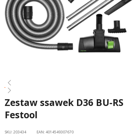
gallery
Zestaw ssawek D36 BU-RS
Skip
to
Festool
the
beginning
of
SKU:
203434
EAN:
4014549307670
the