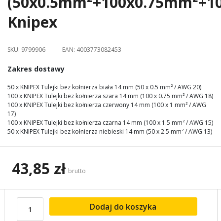
(50x0.5mm²+100x0.75mm²+1
images
Knipex
gallery
SKU:
9799906
EAN:
4003773082453
Zakres dostawy
50 x KNIPEX Tulejki bez kołnierza biała 14 mm (50 x 0.5 mm² / AWG 20)
100 x KNIPEX Tulejki bez kołnierza szara 14 mm (100 x 0.75 mm² / AWG 18)
100 x KNIPEX Tulejki bez kołnierza czerwony 14 mm (100 x 1 mm² / AWG
17)
100 x KNIPEX Tulejki bez kołnierza czarna 14 mm (100 x 1.5 mm² / AWG 15)
50 x KNIPEX Tulejki bez kołnierza niebieski 14 mm (50 x 2.5 mm² / AWG 13)
43,85 zł
brutto
Dodaj do koszyka