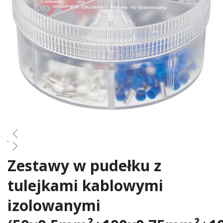
gallery
Zestawy w pudełku z
Skip
to
tulejkami kablowymi
the
beginning
izolowanymi
of
the