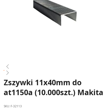
gallery
Zszywki 11x40mm do
Skip
to
at1150a (10.000szt.) Makita
the
beginning
of
SKU:
F-32113
the