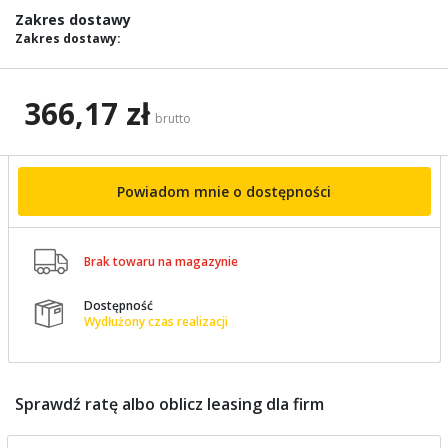
images
Zakres dostawy
gallery
Zakres dostawy:
366,17 zł
brutto
Powiadom mnie o dostępności

Brak towaru na magazynie
Dostępność

Wydłużony czas realizacji
Sprawdź ratę albo oblicz leasing dla firm