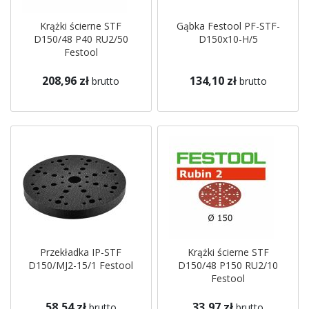
Krążki ścierne STF
Gąbka Festool PF-STF-
D150/48 P40 RU2/50
D150x10-H/5
Festool
208,96 zł
134,10 zł
brutto
brutto
Przekładka IP-STF
Krążki ścierne STF
D150/MJ2-15/1 Festool
D150/48 P150 RU2/10
Festool
58,54 zł
33,97 zł
brutto
brutto