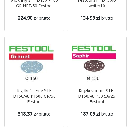
włókniny STF D150 P100
Festool STF D150/0
GR NET/50 Festool
white/10
224,90 zł
134,99 zł
brutto
brutto
Krążki ścierne STF
Krążki ścierne STF-
D150/48 P1500 GR/50
D150/48 P50 SA/25
Festool
Festool
318,37 zł
187,09 zł
brutto
brutto