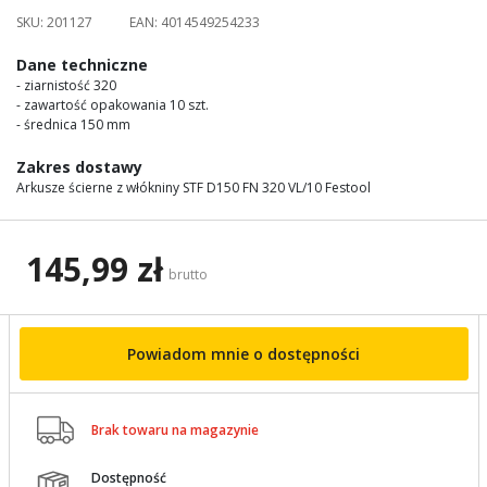
images
SKU:
201127
EAN:
4014549254233
gallery
Dane techniczne
- ziarnistość 320
- zawartość opakowania 10 szt.
- średnica 150 mm
Zakres dostawy
Arkusze ścierne z włókniny STF D150 FN 320 VL/10 Festool
145,99 zł
brutto
Powiadom mnie o dostępności

Brak towaru na magazynie
Dostępność
