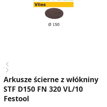
gallery
Arkusze ścierne z włókniny
Skip
to
STF D150 FN 320 VL/10
the
beginning
Festool
of
the