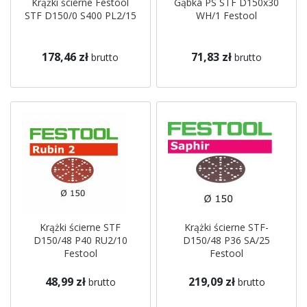
Krążki ścierne Festool
Gąbka PS STF D150x30
STF D150/0 S400 PL2/15
WH/1 Festool
178,46 zł
71,83 zł
brutto
brutto
Krążki ścierne STF
Krążki ścierne STF-
D150/48 P40 RU2/10
D150/48 P36 SA/25
Festool
Festool
48,99 zł
219,09 zł
brutto
brutto