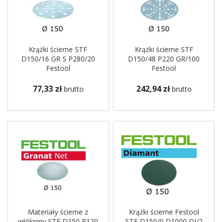
Krążki ścierne STF
Krążki ścierne STF
D150/16 GR S P280/20
D150/48 P220 GR/100
Festool
Festool
77,33 zł
242,94 zł
brutto
brutto
Materiały ścierne z
Krążki ścierne Festool
włókniny STF D150 P120
STF D150/0 D1000 DI/2