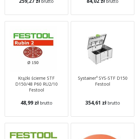
259,27 zł
84,02 zł
brutto
brutto
Krążki ścierne STF
Systainer³ SYS-STF D150
D150/48 P60 RU2/10
Festool
Festool
48,99 zł
354,61 zł
brutto
brutto