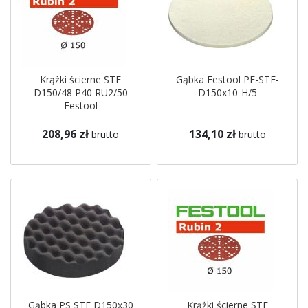
Krążki ścierne STF
Gąbka Festool PF-STF-
D150/48 P40 RU2/50
D150x10-H/5
Festool
208,96 zł
134,10 zł
brutto
brutto
Gąbka PS STF D150x30
Krążki ścierne STF