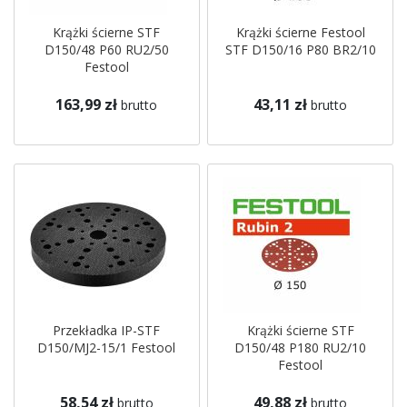
Krążki ścierne STF
Krążki ścierne Festool
D150/48 P60 RU2/50
STF D150/16 P80 BR2/10
Festool
163,99 zł
43,11 zł
brutto
brutto
Przekładka IP-STF
Krążki ścierne STF
D150/MJ2-15/1 Festool
D150/48 P180 RU2/10
Festool
58,54 zł
49,88 zł
brutto
brutto