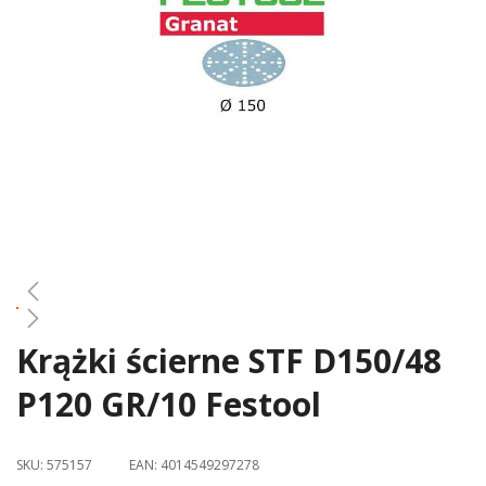
gallery
Krążki ścierne STF D150/48
Skip
to
P120 GR/10 Festool
the
beginning
of
SKU:
575157
EAN:
4014549297278
the