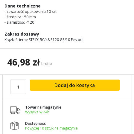
images
Dane techniczne
gallery
- zawartość opakowania 10 szt.
- średnica 150 mm
- ziarnistość P120
Zakres dostawy
Krążki ścierne STF D150/48 P120 GR/10 Festool
46,98 zł
brutto
Dodaj do koszyka
Towar na magazynie

Wysyłka w 24h
Dostępność

Powyżej 10 sztuk na magazynie