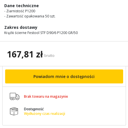
images
Dane techniczne
gallery
- Ziarnistość P1200
- Zawartość opakowania 50 szt.
Zakres dostawy
Krążki ścierne Festool STF D90/6 P1200 GR/50
167,81 zł
brutto
Powiadom mnie o dostępności

Brak towaru na magazynie
Dostępność

Wydłużony czas realizacji