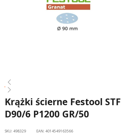
gallery
Krążki ścierne Festool STF
Skip
to
D90/6 P1200 GR/50
the
beginning
of
SKU:
498329
EAN:
4014549163566
the