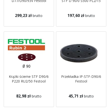
D77/D90/93V Festool
STF D 90/0 S500 PL2/15
299,23 zł
197,60 zł
brutto
brutto
Krążki ścierne STF D90/6
Przekładka IP-STF-D90/6
P220 RU2/50 Festool
Festool
82,98 zł
45,71 zł
brutto
brutto