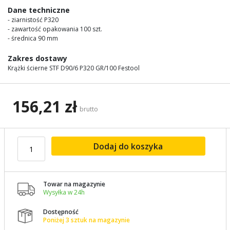
images
Dane techniczne
gallery
- ziarnistość P320
- zawartość opakowania 100 szt.
- średnica 90 mm
Zakres dostawy
Krążki ścierne STF D90/6 P320 GR/100 Festool
156,21 zł
brutto
Dodaj do koszyka
Towar na magazynie

Wysyłka w 24h
Dostępność

Poniżej 3 sztuk na magazynie