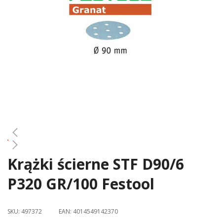
gallery
Krążki ścierne STF D90/6
Skip
to
P320 GR/100 Festool
the
beginning
of
SKU:
497372
EAN:
4014549142370
the