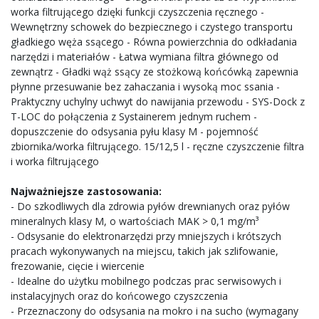
worka filtrującego dzięki funkcji czyszczenia ręcznego -
Wewnętrzny schowek do bezpiecznego i czystego transportu
gładkiego węża ssącego - Równa powierzchnia do odkładania
narzędzi i materiałów - Łatwa wymiana filtra głównego od
zewnątrz - Gładki wąż ssący ze stożkową końcówką zapewnia
płynne przesuwanie bez zahaczania i wysoką moc ssania -
Praktyczny uchylny uchwyt do nawijania przewodu - SYS-Dock z
T-LOC do połączenia z Systainerem jednym ruchem -
dopuszczenie do odsysania pyłu klasy M - pojemność
zbiornika/worka filtrującego. 15/12,5 l - ręczne czyszczenie filtra
i worka filtrującego
Najważniejsze zastosowania:
- Do szkodliwych dla zdrowia pyłów drewnianych oraz pyłów
mineralnych klasy M, o wartościach MAK > 0,1 mg/m³
- Odsysanie do elektronarzędzi przy mniejszych i krótszych
pracach wykonywanych na miejscu, takich jak szlifowanie,
frezowanie, cięcie i wiercenie
- Idealne do użytku mobilnego podczas prac serwisowych i
instalacyjnych oraz do końcowego czyszczenia
- Przeznaczony do odsysania na mokro i na sucho (wymagany