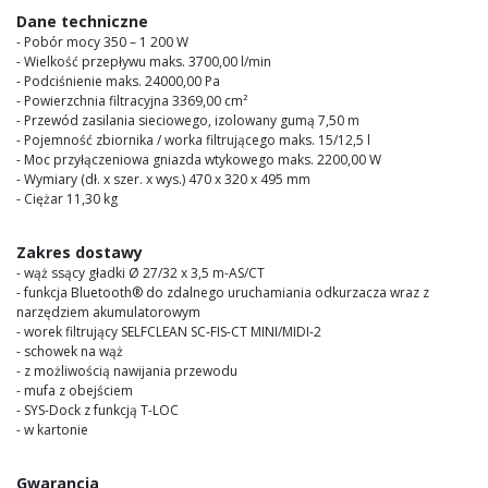
images
Dane techniczne
gallery
- Pobór mocy 350 – 1 200 W
- Wielkość przepływu maks. 3700,00 l/min
- Podciśnienie maks. 24000,00 Pa
- Powierzchnia filtracyjna 3369,00 cm²
- Przewód zasilania sieciowego, izolowany gumą 7,50 m
- Pojemność zbiornika / worka filtrującego maks. 15/12,5 l
- Moc przyłączeniowa gniazda wtykowego maks. 2200,00 W
- Wymiary (dł. x szer. x wys.) 470 x 320 x 495 mm
- Ciężar 11,30 kg
Zakres dostawy
- wąż ssący gładki Ø 27/32 x 3,5 m-AS/CT
- funkcja Bluetooth® do zdalnego uruchamiania odkurzacza wraz z
narzędziem akumulatorowym
- worek filtrujący SELFCLEAN SC-FIS-CT MINI/MIDI-2
- schowek na wąż
- z możliwością nawijania przewodu
- mufa z obejściem
- SYS-Dock z funkcją T-LOC
- w kartonie
Gwarancja