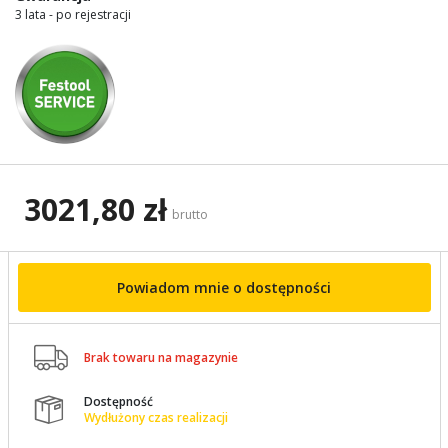
3 lata - po rejestracji
3021,80 zł
brutto
Powiadom mnie o dostępności

Brak towaru na magazynie
Dostępność

Wydłużony czas realizacji