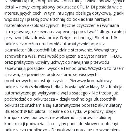
Niewielki ciężar, kompaktowa konstrukcja i wiele innowacyjnych
detali – nowy kompaktowy odkurzacz CTL MIDI posiada wiele
interesujących cech, w tym intuicyjną obsługę dotykową, gładki
wąż ssący i płaską powierzchnię do odkładania narzędzi i
materiałów eksploatacyjnych. Ręczne czyszczenie i wymiana
filtra głównego z zewnątrz zapewniają możliwość długotrwałej i
przyjaznej dla zdrowia pracy. Dzięki technologii Bluetooth®
odkurzacz można uruchomić automatycznie poprzez
akumulator Bluetooth® lub zdalne sterowanie. Wewnętrzny
schowek na wąż, możliwość połączenia z Systainerami T-LOC
oraz praktyczny uchylny uchwyt do nawijania przewodu
zapewniają porządek i wysokie tempo prac. Wszystko to razem
sprawia, że powietrze podczas prac serwisowych i
montażowych pozostaje czyste. - Pierwszy kompaktowy
odkurzacz do szkodliwych dla zdrowia pyłów klasy M z funkcją
automatycznego wykrywania węża ssącego - Nie trzeba już
podchodzić do odkurzacza – dzięki technologii Bluetooth®
odkurzacz uruchamia się automatycznie poprzez akumulatory
Bluetooth® lub pilota - Idealne do użytku w podróży, dzięki
kompaktowej budowie, niewielkiemu ciężarowi i solidnej
konstrukcji podwozia - Intuicyjny panel dotykowy do obsługi
odkurzacza mobilnego - Długotrwała praca aż do wypełnienia