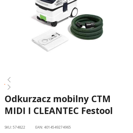
gallery
Odkurzacz mobilny CTM
Skip
to
MIDI I CLEANTEC Festool
the
beginning
of
SKU:
574822
EAN:
4014549274965
the