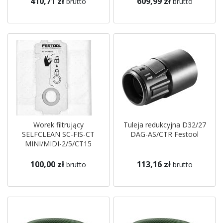
410,71 zł
609,99 zł
brutto
brutto
Worek filtrujący
Tuleja redukcyjna D32/27
SELFCLEAN SC-FIS-CT
DAG-AS/CTR Festool
MINI/MIDI-2/5/CT15
Festool
100,00 zł
113,16 zł
brutto
brutto