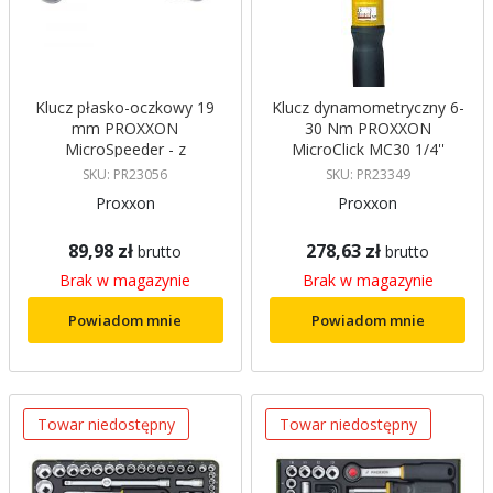
Klucz płasko-oczkowy 19
Klucz dynamometryczny 6-
mm PROXXON
30 Nm PROXXON
MicroSpeeder - z
MicroClick MC30 1/4''
przegubem - PR23056
SKU: PR23056
SKU: PR23349
Proxxon
Proxxon
89,98 zł
278,63 zł
brutto
brutto
Brak w magazynie
Brak w magazynie
Powiadom mnie
Powiadom mnie
Towar niedostępny
Towar niedostępny