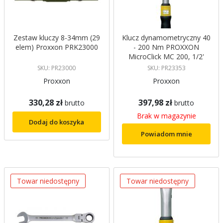
Zestaw kluczy 8-34mm (29
Klucz dynamometryczny 40
elem) Proxxon PRK23000
- 200 Nm PROXXON
MicroClick MC 200, 1/2'
PROXXON
SKU: PR23000
SKU: PR23353
Proxxon
Proxxon
330,28 zł
397,98 zł
brutto
brutto
Brak w magazynie
Dodaj do koszyka
Powiadom mnie
Towar niedostępny
Towar niedostępny