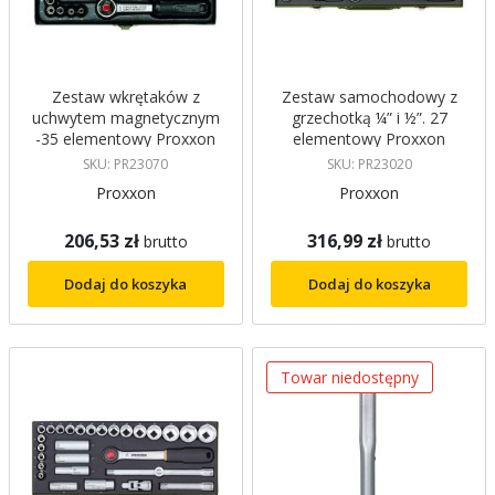
Zestaw wkrętaków z
Zestaw samochodowy z
uchwytem magnetycznym
grzechotką ¼” i ½”. 27
-35 elementowy Proxxon
elementowy Proxxon
23070
23020
SKU: PR23070
SKU: PR23020
Proxxon
Proxxon
206,53 zł
316,99 zł
brutto
brutto
Dodaj do koszyka
Dodaj do koszyka
Towar niedostępny