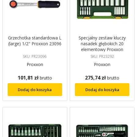
Grzechotka standardowa L
Specjalny zestaw kluczy
(large) 1/2" Proxxon 23096
nasadek głębokich 20
elementowy Proxxon
23292
SKU: PR23096
SKU: PR23292
Proxxon
Proxxon
101,81 zł
275,74 zł
brutto
brutto
Dodaj do koszyka
Dodaj do koszyka