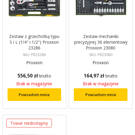
Zestaw z grzechotką typu
Zestaw mechaniki
S i L (1/4" i 1/2") Proxxon
precyzyjnej 36 elementowy
23286
Proxxon 23080
SKU: PR23286
SKU: PR23080
Proxxon
Proxxon
556,50 zł
164,97 zł
brutto
brutto
Brak w magazynie
Brak w magazynie
Powiadom mnie
Powiadom mnie
Towar niedostępny