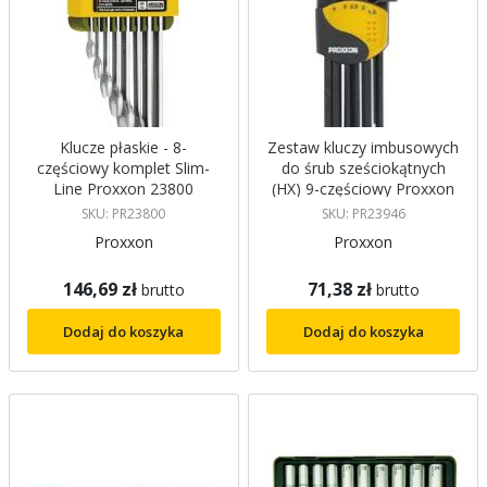
Klucze płaskie - 8-
Zestaw kluczy imbusowych
częściowy komplet Slim-
do śrub sześciokątnych
Line Proxxon 23800
(HX) 9-częściowy Proxxon
23946
SKU: PR23800
SKU: PR23946
Proxxon
Proxxon
146,69 zł
71,38 zł
brutto
brutto
Dodaj do koszyka
Dodaj do koszyka