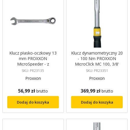
Klucz płasko-oczkowy 13
Klucz dynamometryczny 20
mm PROXXON
- 100 Nm PROXXON
MicroSpeeder - z
MicroClick MC 100, 3/8'
przełącznikiem
PROXXON
SKU: PR23135
SKU: PR23351
Proxxon
Proxxon
56,99 zł
369,99 zł
brutto
brutto
Dodaj do koszyka
Dodaj do koszyka