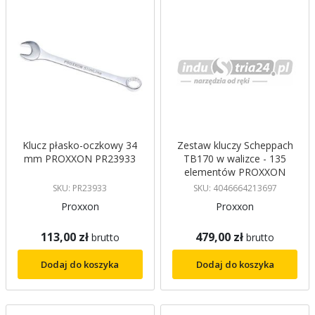
Klucz płasko-oczkowy 34
Zestaw kluczy Scheppach
mm PROXXON PR23933
TB170 w walizce - 135
elementów PROXXON
SKU: PR23933
SKU: 4046664213697
Proxxon
Proxxon
113,00 zł
479,00 zł
brutto
brutto
Dodaj do koszyka
Dodaj do koszyka