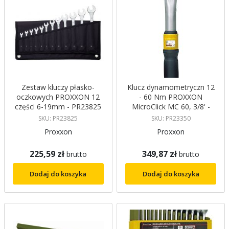
Zestaw kluczy płasko-
Klucz dynamometryczn 12
oczkowych PROXXON 12
- 60 Nm PROXXON
części 6-19mm - PR23825
MicroClick MC 60, 3/8' -
PR23350
SKU: PR23825
SKU: PR23350
Proxxon
Proxxon
225,59 zł
349,87 zł
brutto
brutto
Dodaj do koszyka
Dodaj do koszyka