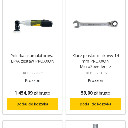
Polerka akumulatorowa
Klucz płasko-oczkowy 14
EP/A zestaw PROXXON
mm PROXXON
MicroSpeeder - z
przełącznikiem
SKU: PR29835
SKU: PR23136
Proxxon
Proxxon
1 454,09 zł
59,00 zł
brutto
brutto
Dodaj do koszyka
Dodaj do koszyka