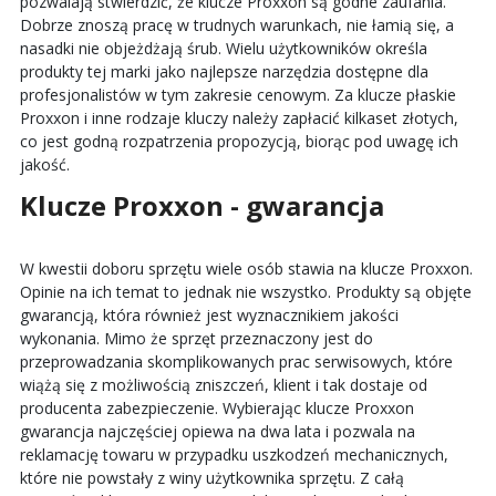
pozwalają stwierdzić, że klucze Proxxon są godne zaufania.
Dobrze znoszą pracę w trudnych warunkach, nie łamią się, a
nasadki nie objeżdżają śrub. Wielu użytkowników określa
produkty tej marki jako najlepsze narzędzia dostępne dla
profesjonalistów w tym zakresie cenowym. Za klucze płaskie
Proxxon i inne rodzaje kluczy należy zapłacić kilkaset złotych,
co jest godną rozpatrzenia propozycją, biorąc pod uwagę ich
jakość.
Klucze Proxxon - gwarancja
W kwestii doboru sprzętu wiele osób stawia na klucze Proxxon.
Opinie na ich temat to jednak nie wszystko. Produkty są objęte
gwarancją, która również jest wyznacznikiem jakości
wykonania. Mimo że sprzęt przeznaczony jest do
przeprowadzania skomplikowanych prac serwisowych, które
wiążą się z możliwością zniszczeń, klient i tak dostaje od
producenta zabezpieczenie. Wybierając klucze Proxxon
gwarancja najczęściej opiewa na dwa lata i pozwala na
reklamację towaru w przypadku uszkodzeń mechanicznych,
które nie powstały z winy użytkownika sprzętu. Z całą