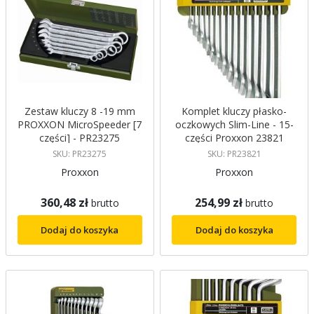
Zestaw kluczy 8 -19 mm
Komplet kluczy płasko-
PROXXON MicroSpeeder [7
oczkowych Slim-Line - 15-
części] - PR23275
części Proxxon 23821
SKU: PR23275
SKU: PR23821
Proxxon
Proxxon
360,48 zł
254,99 zł
brutto
brutto
Dodaj do koszyka
Dodaj do koszyka