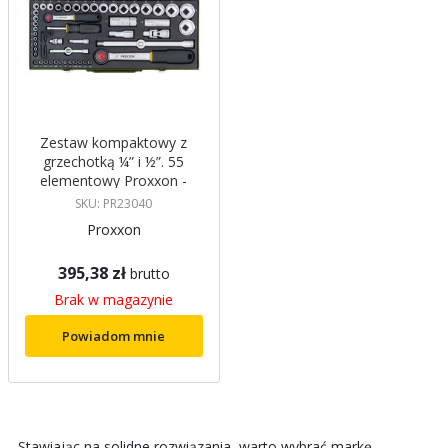
Zestaw kompaktowy z
grzechotką ¼” i ½”. 55
elementowy Proxxon -
PR23040
SKU: PR23040
Proxxon
395,38 zł
brutto
Brak w magazynie
Powiadom mnie
Stawiając na solidne rozwiązania, warto wybrać markę