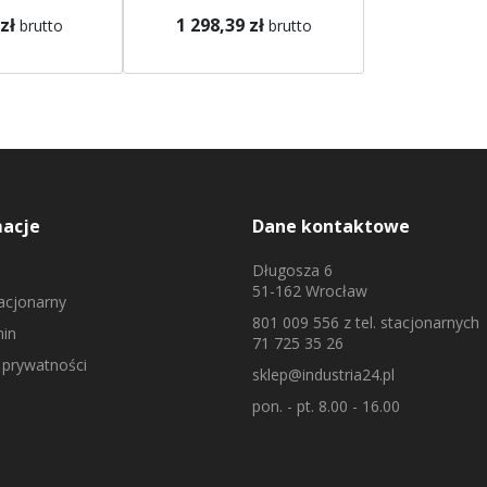
zł
1 298,39 zł
brutto
brutto
macje
Dane kontaktowe
Długosza 6
51-162 Wrocław
tacjonarny
801 009 556
z tel. stacjonarnych
in
71 725 35 26
 prywatności
sklep@industria24.pl
pon. - pt. 8.00 - 16.00