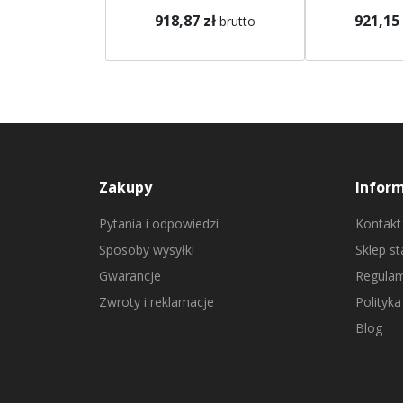
918,87 zł
921,15 
brutto
Zakupy
Infor
Pytania i odpowiedzi
Kontakt
Sposoby wysyłki
Sklep s
Gwarancje
Regulam
Zwroty i reklamacje
Polityka
Blog