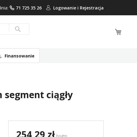
linia:
71 725 35 26
Logowanie i
Rejestracja
Mój ko
Search
Finansowanie
segment ciągły
254,29 zł
brutto