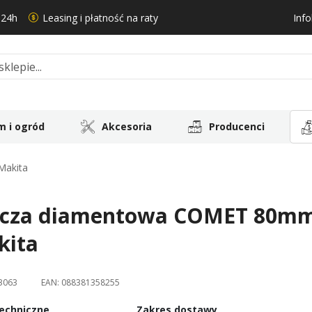
 24h
Leasing i płatność na raty
Info
 i ogród
Akcesoria
Producenci
Makita
rcza diamentowa COMET 80mm 
kita
3063
EAN:
088381358255
echniczne
Zakres dostawy