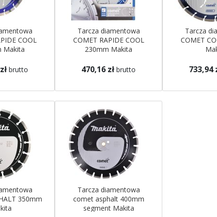
iamentowa
Tarcza diamentowa
Tarcza d
PIDE COOL
COMET RAPIDE COOL
COMET CO
 Makita
230mm Makita
Mak
zł
470,16 zł
733,94 
brutto
brutto
iamentowa
Tarcza diamentowa
HALT 350mm
comet asphalt 400mm
kita
segment Makita