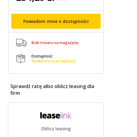
Powiadom mnie o dostępności

Brak towaru na magazynie
Dostępność

Wydłużony czas realizacji
Sprawdź ratę albo oblicz leasing dla
firm
Oblicz leasing