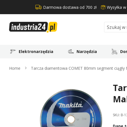
Darmowa dostawa od 700 zł
Wysyłka w
Search
Elektronarzędzia
Narzędzia
Dom
Home
Tarcza diamentowa COMET 80mm segment ciągły 
Ta
Skip
to
Ma
the
end
of
SKU:
B-1
the
images
Dane t