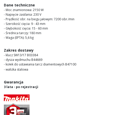
images
Dane techniczne
gallery
- Moc znamionowa: 2150 W
- Napięcie zasilania: 230 V
- Prędkość obr. na biegu jałowym: 7200 obr./min
- Szerokość cięcia: 9 - 43 mm
- Głębokość cięcia: 15 - 60 mm
- Średnica tarczy: 180 mm
- Waga (EPTA): 5,6 kg
Zakres dostawy
- klucz SW13/17 B03384
- dysza wydmuchu B44669
- kołek do ustawiania tarcz diamentowych B47100
- walizka stalowa
Gwarancja
3 lata - po rejestracji