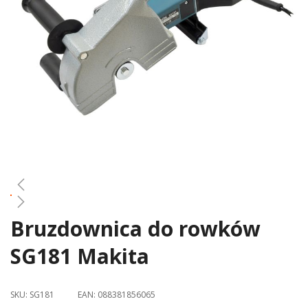
gallery
Bruzdownica do rowków
Skip
to
SG181 Makita
the
beginning
of
SKU:
SG181
EAN:
088381856065
the