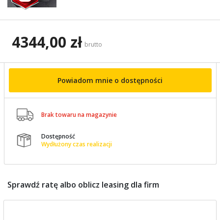
4344,00 zł
brutto
Powiadom mnie o dostępności

Brak towaru na magazynie
Dostępność

Wydłużony czas realizacji
Sprawdź ratę albo oblicz leasing dla firm