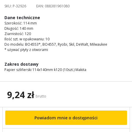
images
SKU:
P-32926
EAN:
088381961080
gallery
Dane techniczne
Szerokość: 114 mm
Długość: 140 mm
Ziarnistość: 120
Ilość szt. w opakowaniu: 10
Do modelu: BO4553*, BO4557, Ryobi, Skil, DeWalt, Milwaukee
* używać płyty z otworami
Zakres dostawy
Papier szlifierski 114x140mm k120 (10szt.) Makita
9,24 zł
brutto
Powiadom mnie o dostępności