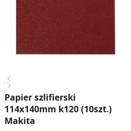
gallery
Papier szlifierski
Skip
to
114x140mm k120 (10szt.)
the
beginning
Makita
of
the