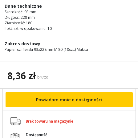
images
Dane techniczne
gallery
Szerokość: 93 mm
Długość: 228 mm
Ziarnistość: 180
Ilość szt. w opakowaniu: 10
Zakres dostawy
Papier szlifierski 93x228mm k180 (10szt.) Makita
8,36 zł
brutto
Powiadom mnie o dostępności

Brak towaru na magazynie
Dostępność
