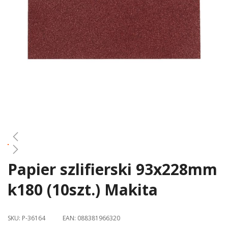
gallery
Papier szlifierski 93x228mm
Skip
to
k180 (10szt.) Makita
the
beginning
of
SKU:
P-36164
EAN:
088381966320
the