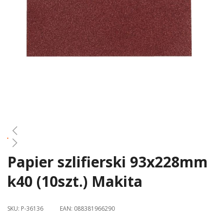
gallery
Papier szlifierski 93x228mm
Skip
to
k40 (10szt.) Makita
the
beginning
of
SKU:
P-36136
EAN:
088381966290
the