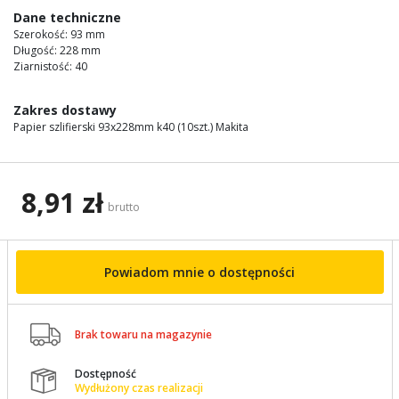
images
Dane techniczne
gallery
Szerokość: 93 mm
Długość: 228 mm
Ziarnistość: 40
Zakres dostawy
Papier szlifierski 93x228mm k40 (10szt.) Makita
8,91 zł
brutto
Powiadom mnie o dostępności

Brak towaru na magazynie
Dostępność

Wydłużony czas realizacji