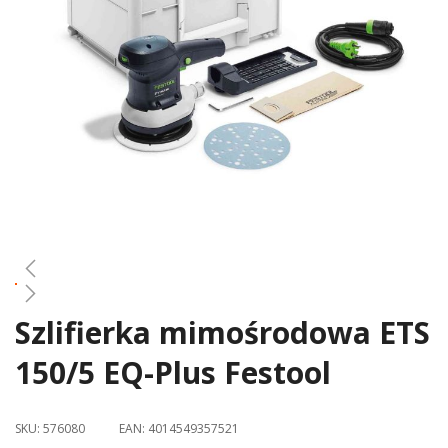
gallery
Szlifierka mimośrodowa ETS
Skip
to
150/5 EQ-Plus Festool
the
beginning
of
SKU:
576080
EAN:
4014549357521
the