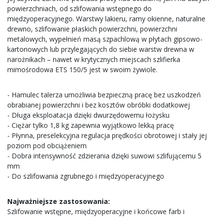
powierzchniach, od szlifowania wstępnego do
międzyoperacyjnego. Warstwy lakieru, ramy okienne, naturalne
drewno, szlifowanie płaskich powierzchni, powierzchni
metalowych, wypełnień masą szpachlową w płytach gipsowo-
kartonowych lub przylegających do siebie warstw drewna w
narożnikach – nawet w krytycznych miejscach szlifierka
mimośrodowa ETS 150/5 jest w swoim żywiole.
- Hamulec talerza umożliwia bezpieczną pracę bez uszkodzeń
obrabianej powierzchni i bez kosztów obróbki dodatkowej
- Długa eksploatacja dzięki dwurzędowemu łożysku
- Ciężar tylko 1,8 kg zapewnia wyjątkowo lekką pracę
- Płynna, preselekcyjna regulacja prędkości obrotowej i stały jej
poziom pod obciążeniem
- Dobra intensywność zdzierania dzięki suwowi szlifującemu 5
mm
- Do szlifowania zgrubnego i międzyoperacyjnego
Najważniejsze zastosowania:
Szlifowanie wstępne, międzyoperacyjne i końcowe farb i