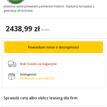
Jesteśmy autoryzowanym partnerem Festool - będziesz korzystać z
gwarancji all-inclusive
2438,99 zł
brutto
Powiadom mnie o dostępności

Brak towaru na magazynie
Dostępność

Wydłużony czas realizacji
Sprawdź ratę albo oblicz leasing dla firm