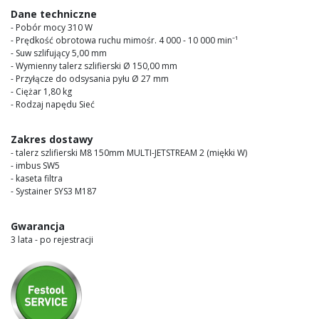
images
Dane techniczne
gallery
- Pobór mocy 310 W
- Prędkość obrotowa ruchu mimośr. 4 000 - 10 000 min⁻¹
- Suw szlifujący 5,00 mm
- Wymienny talerz szlifierski Ø 150,00 mm
- Przyłącze do odsysania pyłu Ø 27 mm
- Ciężar 1,80 kg
- Rodzaj napędu Sieć
Zakres dostawy
- talerz szlifierski M8 150mm MULTI-JETSTREAM 2 (miękki W)
- imbus SW5
- kaseta filtra
- Systainer SYS3 M187
Gwarancja
3 lata - po rejestracji